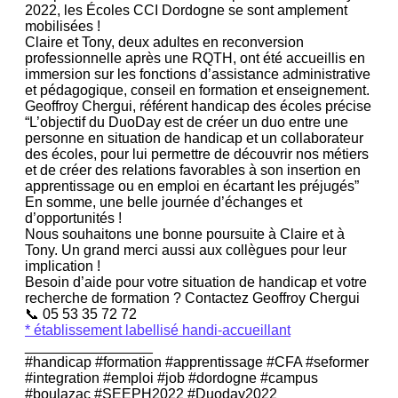
2022, les Écoles CCI Dordogne se sont amplement
mobilisées !
Claire et Tony, deux adultes en reconversion
professionnelle après une RQTH, ont été accueillis en
immersion sur les fonctions d’assistance administrative
et pédagogique, conseil en formation et enseignement.
Geoffroy Chergui, référent handicap des écoles précise
“L’objectif du DuoDay est de créer un duo entre une
personne en situation de handicap et un collaborateur
des écoles, pour lui permettre de découvrir nos métiers
et de créer des relations favorables à son insertion en
apprentissage ou en emploi en écartant les préjugés”
En somme, une belle journée d’échanges et
d’opportunités !
Nous souhaitons une bonne poursuite à Claire et à
Tony. Un grand merci aussi aux collègues pour leur
implication !
Besoin d’aide pour votre situation de handicap et votre
recherche de formation ? Contactez Geoffroy Chergui
📞
05 53 35 72 72
* établissement labellisé handi-accueillant
________________
#handicap #formation #apprentissage #CFA #seformer
#integration #emploi #job #dordogne #campus
#boulazac #SEEPH2022 #Duoday2022