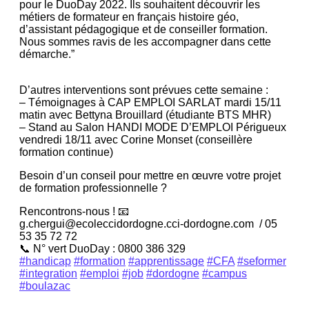
pour le DuoDay 2022. Ils souhaitent découvrir les
métiers de formateur en français histoire géo,
d’assistant pédagogique et de conseiller formation.
Nous sommes ravis de les accompagner dans cette
démarche.”
D’autres interventions sont prévues cette semaine :
– Témoignages à CAP EMPLOI SARLAT mardi 15/11
matin avec Bettyna Brouillard (étudiante BTS MHR)
– Stand au Salon HANDI MODE D’EMPLOI Périgueux
vendredi 18/11 avec Corine Monset (conseillère
formation continue)
Besoin d’un conseil pour mettre en œuvre votre projet
de formation professionnelle ?
Rencontrons-nous ! 📧
g.chergui@ecoleccidordogne.cci-dordogne.com / 05
53 35 72 72
📞 N° vert DuoDay : 0800 386 329
#handicap
#formation
#apprentissage
#CFA
#seformer
#integration
#emploi
#job
#dordogne
#campus
#boulazac