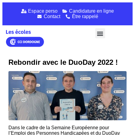
Espace perso
Candidature en ligne
Contact
Être rappelé
Les écoles CCI Dordogne
Restaurants d’application
Rebondir avec le DuoDay 2022 !
Dans le cadre de la Semaine Européenne pour
l’Emploi des Personnes Handicapées et du DuoDay